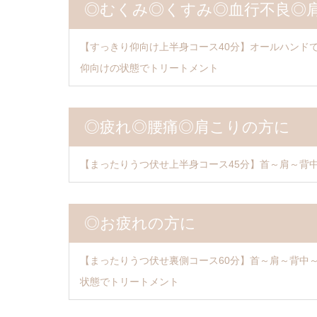
◎むくみ◎くすみ◎血行不良◎
【すっきり仰向け上半身コース40分】オールハンド
仰向けの状態でトリートメント
◎疲れ◎腰痛◎肩こりの方に
【まったりうつ伏せ上半身コース45分】首～肩～背
◎お疲れの方に
【まったりうつ伏せ裏側コース60分】首～肩～背中
状態でトリートメント