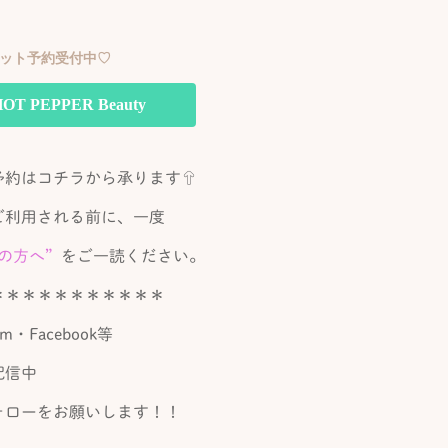
ネット予約受付中♡
HOT PEPPER Beauty
予約はコチラから承ります⇧
ご利用される前に、一度
ての方へ”
をご一読ください。
＊＊＊＊＊＊＊＊＊＊＊
ram・Facebook等
配信中
ォローをお願いします！！