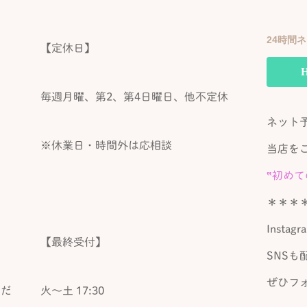
24時間
【定休日】
毎週月曜、第2、第4日曜日、他不定休
ネット
※休業日・時間外は応相談
当店を
‟初め
＊＊＊
Instag
【最終受付】
SNSも
ぜひフ
くだ
火～土 17:30